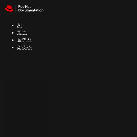
Skip to navigation
Skip to content
지
원
AI
학습
콘
설명서
솔
리소스
개
발
자
평
가
판
시
작
연