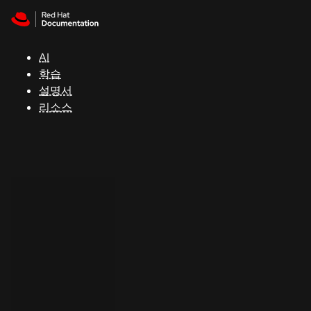
Skip to navigation
Skip to content
지
원
AI
학습
콘
설명서
솔
리소스
개
발
자
평
가
판
시
작
연