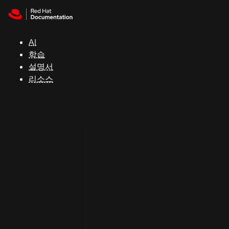
Skip to navigation
Skip to content
지
원
AI
학습
콘
설명서
솔
리소스
개
발
자
평
가
판
시
작
연