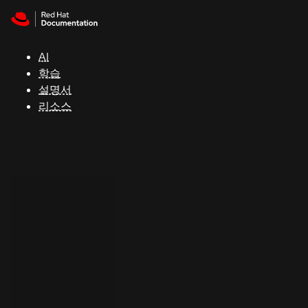
Skip to navigation
Skip to content
지
원
AI
학습
콘
설명서
솔
리소스
개
발
자
평
가
판
시
작
연