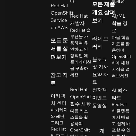
다.
보세요.
모든 제품
Red Hat
락
개요 살펴
OpenShift
언
처
Red Hat
AI/ML
Service
보기
어
개발자
학습 경
선
on AWS
Red Hat 솔
로
택
루션을 사
다음 학습
라이브
모든 문
용하여 유
자료를 활
러리
서를 살
연하고 안
용하여
정적인 애
펴보기
OpenShift
블로그
플리케이션
AI에 대한
및 기사
을 구축하
지식을 넓
참고 자
요약 자
세요.
혀보세요.
료
료
Red Hat
전자책
AI 퀵스
아키텍
OpenShift
이벤트
타트
처 센터
필수 사항
Red Hat
동영상
아키텍처
다음 리소
AI 플랫폼
와 패턴,
스들을 활
에서 빠르
그리고
용하여
고 쉽게 배
Red Hat
OpenShift
개
포할 수 있
및 파트너