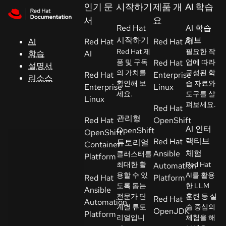
Skip to navigation
Skip to content
인기 문
시작하기
제품 개
AI 학습
지
서
요
원
Red Hat
AI 학습
시작하기
허브
AI
Red Hat
Red Hat AI
Red Hat 제
필요한 작
학습
AI
콘
품 및 구독
Red Hat
업에 따라
설명서
솔
의 가치를
구성된 학
Red Hat
Enterprise
리소스
확인해 보
습 자료와
Enterprise
Linux
세요.
도구를 살
개
Linux
펴보세요.
Red Hat
발
관리형
Red Hat
OpenShift
자
AI 인터
OpenShift
OpenShift
랙티브
Red Hat
튜토리얼
Container
평
체험
Ansible
클러스터를
Platform
가
최대한 활
Red Hat
Automation
판
용할 수 있
AI를 활용
Red Hat
Platform
시
도록 돕는
한 LLM
Ansible
전문가 단
훈련 등 실
작
Red Hat
Automation
계별 튜토
습 중심의
OpenJDK
Platform
리얼입니
체험을 해
연