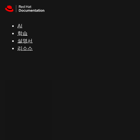
Skip to navigation
Skip to content
지
원
AI
학습
콘
설명서
솔
리소스
개
발
자
평
가
판
시
작
연