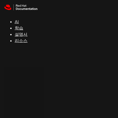
Skip to navigation
Skip to content
지
원
AI
학습
콘
설명서
솔
리소스
개
발
자
평
가
판
시
작
연