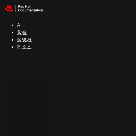
Skip to navigation
Skip to content
지
원
AI
학습
콘
설명서
솔
리소스
개
발
자
평
가
판
시
작
연