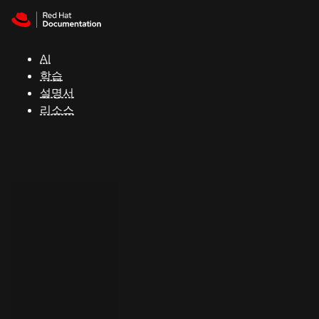
Skip to navigation
Skip to content
지
원
AI
학습
콘
설명서
솔
리소스
개
발
자
평
가
판
시
작
연