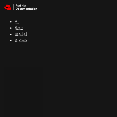
Skip to navigation
Skip to content
지
원
AI
학습
콘
설명서
솔
리소스
개
발
자
평
가
판
시
작
연