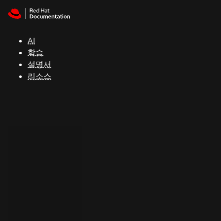
Skip to navigation
Skip to content
지
원
AI
학습
콘
설명서
솔
리소스
개
발
자
평
가
판
시
작
연