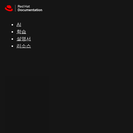
Skip to navigation
Skip to content
지
원
AI
학습
콘
설명서
솔
리소스
개
발
자
평
가
판
시
작
연