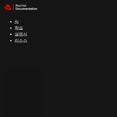
Skip to navigation
Skip to content
지
원
AI
학습
콘
설명서
솔
리소스
개
발
자
평
가
판
시
작
연