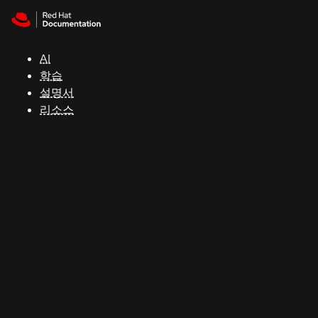
Skip to navigation
Skip to content
지
원
AI
학습
콘
설명서
솔
리소스
개
발
자
평
가
판
시
작
연