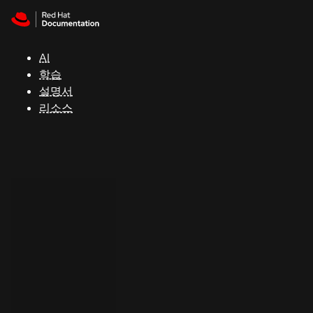
Skip to navigation
Skip to content
지
원
AI
학습
콘
설명서
솔
리소스
개
발
자
평
가
판
시
작
연