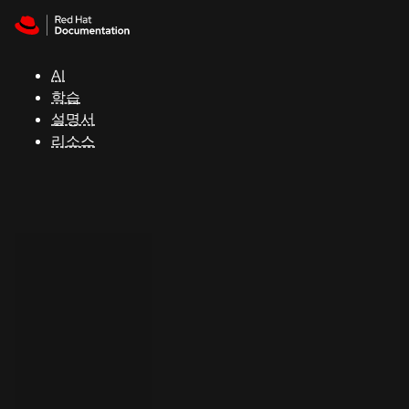
Skip to navigation
Skip to content
지
원
AI
학습
콘
설명서
솔
리소스
개
발
자
평
가
판
시
작
연