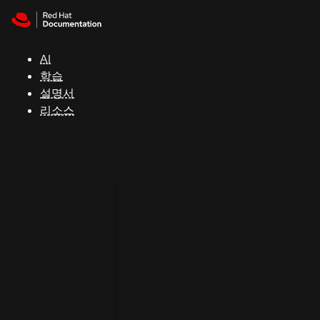
Skip to navigation
Skip to content
지
원
AI
학습
콘
설명서
솔
리소스
개
발
자
평
가
판
시
작
연