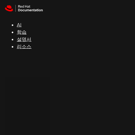
Skip to navigation
Skip to content
지
원
AI
학습
콘
설명서
솔
리소스
개
발
자
평
가
판
시
작
연