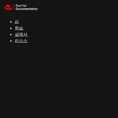
Skip to navigation
Skip to content
지
원
AI
학습
콘
설명서
솔
리소스
개
발
자
평
가
판
시
작
연