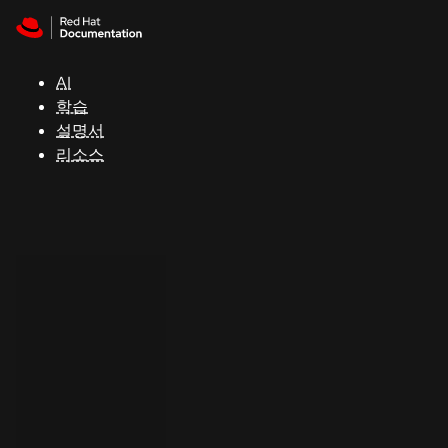
Skip to navigation
Skip to content
지
원
AI
학습
콘
설명서
솔
리소스
개
발
자
평
가
판
시
작
연