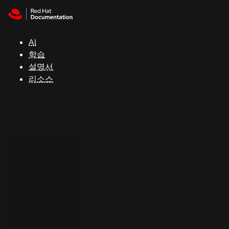
Skip to navigation
Skip to content
지
원
AI
학습
콘
설명서
솔
리소스
개
발
자
평
가
판
시
작
연