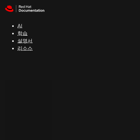
Skip to navigation
Skip to content
지
원
AI
학습
콘
설명서
솔
리소스
개
발
자
평
가
판
시
작
연