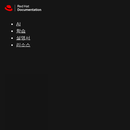
Skip to navigation
Skip to content
지
원
AI
학습
콘
설명서
솔
리소스
개
발
자
평
가
판
시
작
연