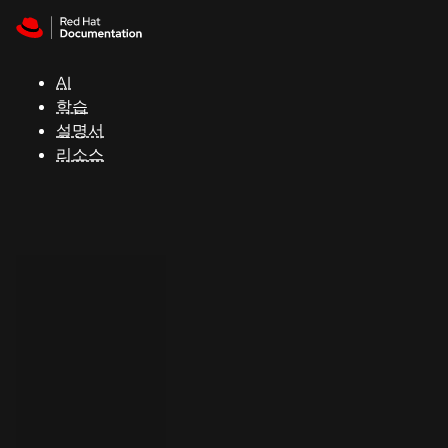
Skip to navigation
Skip to content
지
원
AI
학습
콘
설명서
솔
리소스
개
발
자
평
가
판
시
작
연