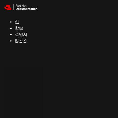
Skip to navigation
Skip to content
지
원
AI
학습
콘
설명서
솔
리소스
개
발
자
평
가
판
시
작
연