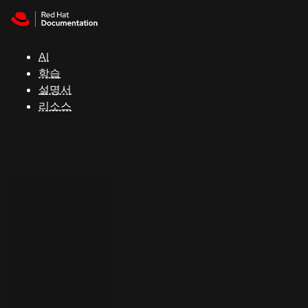
Skip to navigation
Skip to content
지
원
AI
학습
콘
설명서
솔
리소스
개
발
자
평
가
판
시
작
연