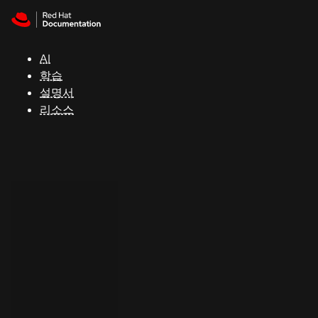
Skip to navigation
Skip to content
지
원
AI
학습
콘
설명서
솔
리소스
개
발
자
평
가
판
시
작
연