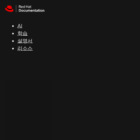
Skip to navigation
Skip to content
지
원
AI
학습
콘
설명서
솔
리소스
개
발
자
평
가
판
시
작
연