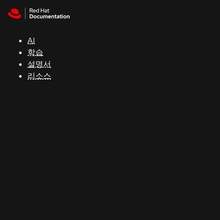
Skip to navigation
Skip to content
지
원
AI
학습
콘
설명서
솔
리소스
개
발
자
평
가
판
시
작
연