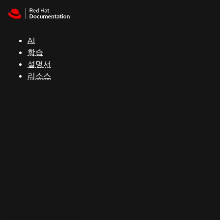
Skip to navigation
Skip to content
지
원
AI
학습
콘
설명서
솔
리소스
개
발
자
평
가
판
시
작
연