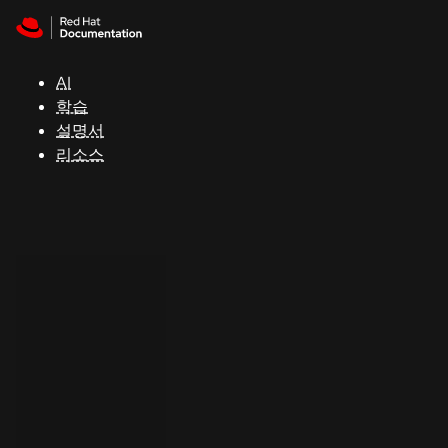
Skip to navigation
Skip to content
지
원
AI
학습
콘
설명서
솔
리소스
개
발
자
평
가
판
시
작
연