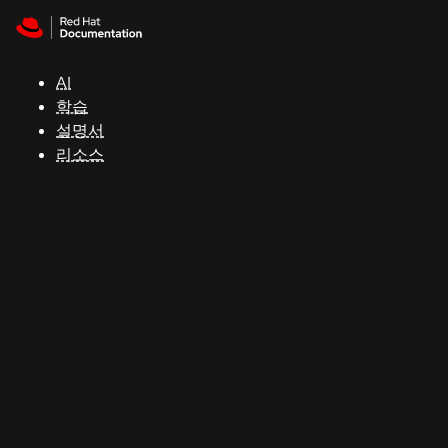
Skip to navigation
Skip to content
지
원
AI
학습
콘
설명서
솔
리소스
개
발
자
평
가
판
시
작
연