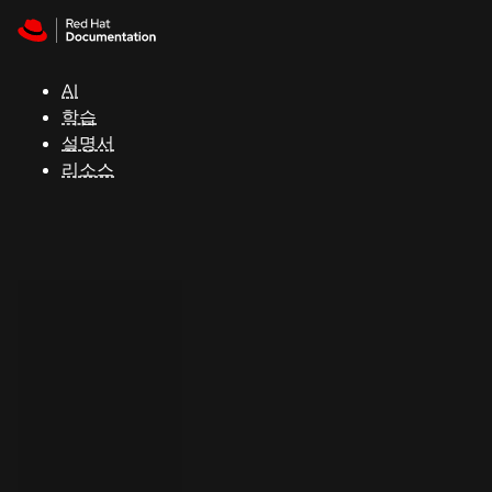
Skip to navigation
Skip to content
지
원
AI
학습
콘
설명서
솔
리소스
개
발
자
평
가
판
시
작
연