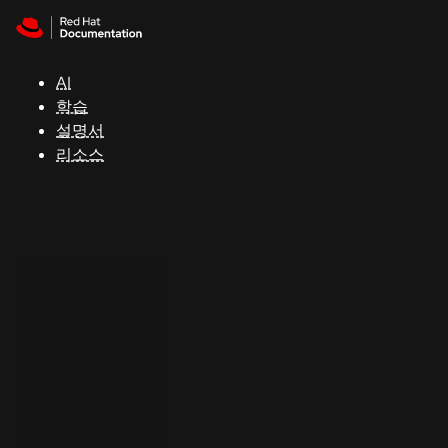
Skip to navigation
Skip to content
지
원
AI
학습
콘
설명서
솔
리소스
개
발
자
평
가
판
시
작
연