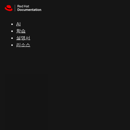
Skip to navigation
Skip to content
지
원
AI
학습
콘
설명서
솔
리소스
개
발
자
평
가
판
시
작
연