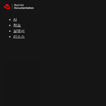
Skip to navigation
Skip to content
지
원
AI
학습
콘
설명서
솔
리소스
개
발
자
평
가
판
시
작
연