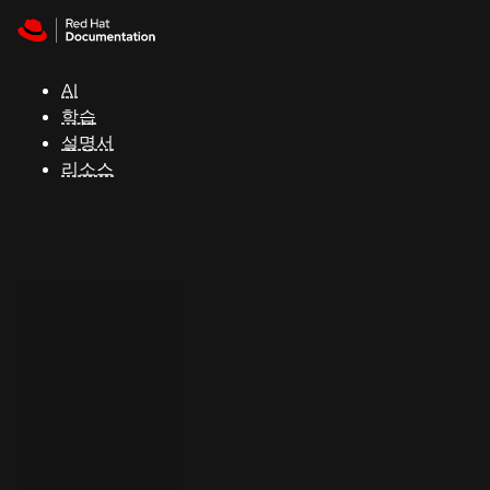
Skip to navigation
Skip to content
지
원
AI
학습
콘
설명서
솔
리소스
개
발
자
평
가
판
시
작
연