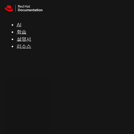
Skip to navigation
Skip to content
지
원
AI
학습
콘
설명서
솔
리소스
개
발
자
평
가
판
시
작
연