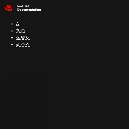
Skip to navigation
Skip to content
지
원
AI
학습
콘
설명서
솔
리소스
개
발
자
평
가
판
시
작
연