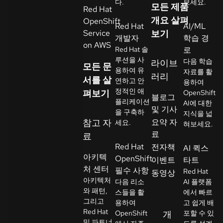
다.
보세요.
모든 제품
Red Hat
락
개요 살펴
OpenShift
언
처
Red Hat
AI/ML
Service
보기
어
개발자
학습 경
선
on AWS
Red Hat 솔
로
택
루션을 사
다음 학습
라이브
모든 문
용하여 유
자료를 활
러리
서를 살
연하고 안
용하여
정적인 애
펴보기
OpenShift
블로그
플리케이션
AI에 대한
및 기사
을 구축하
지식을 넓
참고 자
요약 자
세요.
혀보세요.
료
료
Red Hat
전자책
AI 퀵스
아키텍
OpenShift
이벤트
타트
처 센터
필수 사항
Red Hat
동영상
아키텍처
다음 리소
AI 플랫폼
와 패턴,
스들을 활
에서 빠르
그리고
용하여
고 쉽게 배
Red Hat
OpenShift
개
포할 수 있
및 파트너