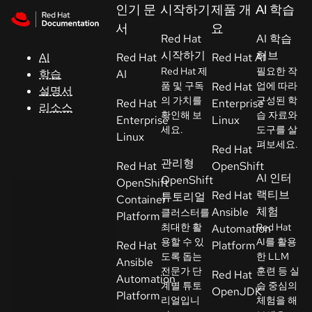
Skip to navigation
Skip to content
인기 문
시작하기
제품 개
AI 학습
지
서
요
원
Red Hat
AI 학습
시작하기
허브
AI
Red Hat
Red Hat AI
Red Hat 제
필요한 작
학습
AI
콘
품 및 구독
Red Hat
업에 따라
설명서
솔
의 가치를
구성된 학
Red Hat
Enterprise
리소스
확인해 보
습 자료와
Enterprise
Linux
세요.
도구를 살
개
Linux
펴보세요.
Red Hat
발
관리형
Red Hat
OpenShift
자
AI 인터
OpenShift
OpenShift
랙티브
Red Hat
튜토리얼
Container
평
체험
Ansible
클러스터를
Platform
가
최대한 활
Red Hat
Automation
판
용할 수 있
AI를 활용
Red Hat
Platform
시
도록 돕는
한 LLM
Ansible
전문가 단
훈련 등 실
작
Red Hat
Automation
계별 튜토
습 중심의
OpenJDK
Platform
리얼입니
체험을 해
연