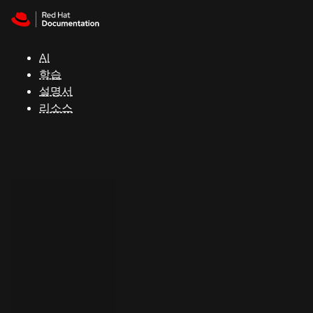
Skip to navigation
Skip to content
지
원
AI
학습
콘
설명서
솔
리소스
개
발
자
평
가
판
시
작
연