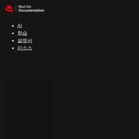
Skip to navigation
Skip to content
지
원
AI
학습
콘
설명서
솔
리소스
개
발
자
평
가
판
시
작
연