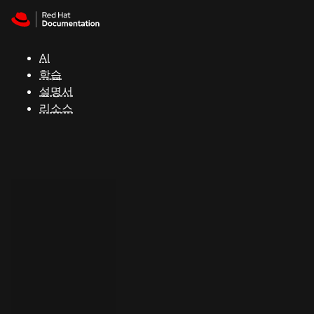
Skip to navigation
Skip to content
지
원
AI
학습
콘
설명서
솔
리소스
개
발
자
평
가
판
시
작
연