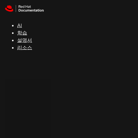
Skip to navigation
Skip to content
지
원
AI
학습
콘
설명서
솔
리소스
개
발
자
평
가
판
시
작
연