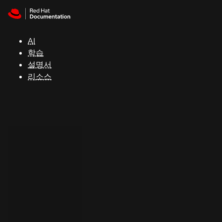
Skip to navigation
Skip to content
지
원
AI
학습
콘
설명서
솔
리소스
개
발
자
평
가
판
시
작
연