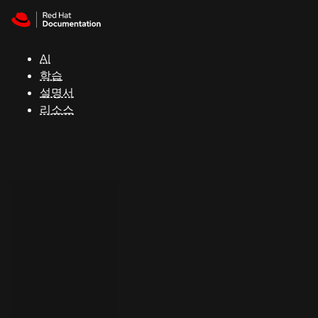
Skip to navigation
Skip to content
지
원
AI
학습
콘
설명서
솔
리소스
개
발
자
평
가
판
시
작
연