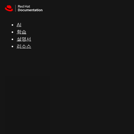
Skip to navigation
Skip to content
지
원
AI
학습
콘
설명서
솔
리소스
개
발
자
평
가
판
시
작
연