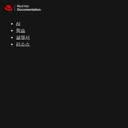
Skip to navigation
Skip to content
지
원
AI
학습
콘
설명서
솔
리소스
개
발
자
평
가
판
시
작
연