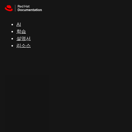
Skip to navigation
Skip to content
지
원
AI
학습
콘
설명서
솔
리소스
개
발
자
평
가
판
시
작
연