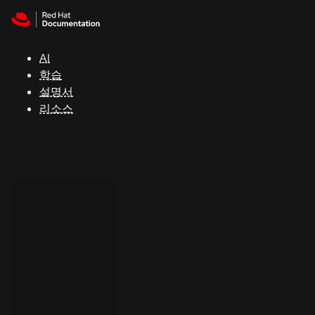
Skip to navigation
Skip to content
지
원
AI
학습
콘
설명서
솔
리소스
개
발
자
평
가
판
시
작
연